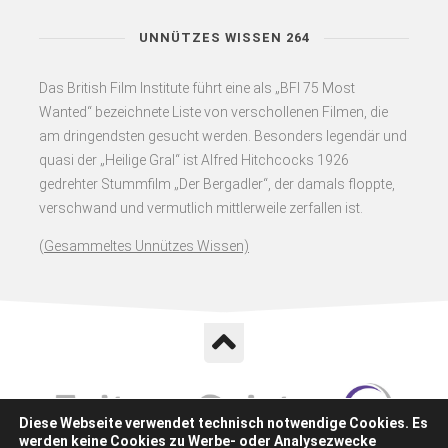
UNNÜTZES WISSEN 264
Das British Film Institute führt eine als „BFI 75 Most
Wanted“ bezeichnete Liste von verschollenen Filmen, die
am dringendsten gesucht werden. Besonders legendär und
quasi der „Heilige Gral“ ist Alfred Hitchcocks 1926
gedrehter Stummfilm „Der Bergadler“, der damals floppte,
verschwand und vermutlich mittlerweile zerfallen ist.
(
Gesammeltes Unnützes Wissen)
Diese Webseite verwendet technisch notwendige Cookies. Es
werden keine Cookies zu Werbe- oder Analysezwecke