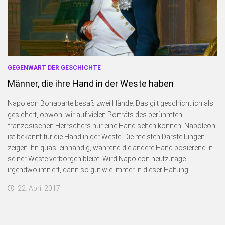
Blogserie: Unnützes Wissen
Blogserie: Spaß mit Wappen
Sonstiges
Blogserie: Nordsee 2016
GEGENWART DER GESCHICHTE
Blogserie: Rømø 2018
Männer, die ihre Hand in der Weste haben
Archiv
Napoleon Bonaparte besaß zwei Hände. Das gilt geschichtlich als
Impressum
gesichert, obwohl wir auf vielen Porträts des berühmten
Bildnachweise
französischen Herrschers nur eine Hand sehen können. Napoleon
ist bekannt für die Hand in der Weste. Die meisten Darstellungen
Datenschutzerklärung
zeigen ihn quasi einhändig, während die andere Hand posierend in
Schnellfinder
seiner Weste verborgen bleibt. Wird Napoleon heutzutage
irgendwo imitiert, dann so gut wie immer in dieser Haltung.
22. April 2017