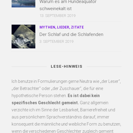
Warum es am Hundeäquator
schweinekalt ist
13. SEPTEMBER 2019
MYTHEN, LIEDER, ZITATE
Der Schlaf und die Schlafenden
3. SEPTEMBER 2019
LESE-HINWEIS
Ich benutze in Formulierungen gerne Neutra wie „der Leser“,
„der Betrachter“ oder „der Zuschauer“, die für eine
hypothetische Person stehen.
Es
ist dabei kein
spezifisches Geschlecht gemeint.
Ganz allgemein
verzichte ich im Sinne der Lesbarkeit, Barrierefreiheit und
aus persönlichem Sprachverständnis darauf, immer
konsequent
die männliche
und
weibliche Form zu benutzen,
wenn die verschiedenen Geschlechter zugleich gemeint