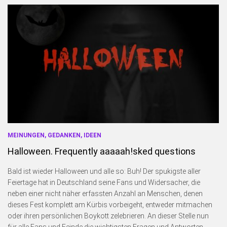
MEINUNGEN, GEDANKEN, IDEEN
Halloween. Frequently aaaaah!sked questions
Bald ist wieder Halloween und alle so: Buh! Der spukigste aller
Feiertage hat in Deutschland seine Fans und Widersacher, die
neben einer nicht näher erfassten Anzahl an Menschen, denen
dieses Fest komplett am Kürbis vorbeigeht, entweder mitmachen
oder ihren persönlichen Boykott zelebrieren. An dieser Stelle nun
für alle Fans und Feinde die wichtigsten Fragen und Antworten