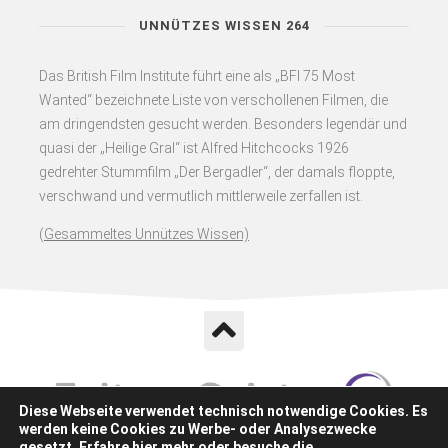
UNNÜTZES WISSEN 264
Das British Film Institute führt eine als „BFI 75 Most
Wanted“ bezeichnete Liste von verschollenen Filmen, die
am dringendsten gesucht werden. Besonders legendär und
quasi der „Heilige Gral“ ist Alfred Hitchcocks 1926
gedrehter Stummfilm „Der Bergadler“, der damals floppte,
verschwand und vermutlich mittlerweile zerfallen ist.
(
Gesammeltes Unnützes Wissen)
Diese Webseite verwendet technisch notwendige Cookies. Es
werden keine Cookies zu Werbe- oder Analysezwecke
gesetzt. Erfahre
hier
mehr oder besuche die