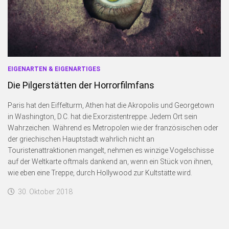
Blogserie: Unnützes Wissen
Blogserie: Spaß mit Wappen
Sonstiges
Blogserie: Nordsee 2016
EIGENARTEN & EIGENARTIGES
Blogserie: Rømø 2018
Die Pilgerstätten der Horrorfilmfans
Archiv
Paris hat den Eiffelturm, Athen hat die Akropolis und Georgetown
Impressum
in Washington, D.C. hat die Exorzistentreppe. Jedem Ort sein
Bildnachweise
Wahrzeichen. Während es Metropolen wie der französischen oder
der griechischen Hauptstadt wahrlich nicht an
Datenschutzerklärung
Touristenattraktionen mangelt, nehmen es winzige Vogelschisse
Schnellfinder
auf der Weltkarte oftmals dankend an, wenn ein Stück von ihnen,
wie eben eine Treppe, durch Hollywood zur Kultstätte wird.
30. Oktober 2018