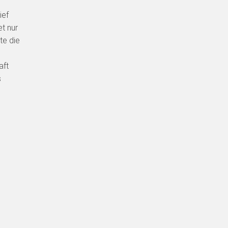
ief
t nur
te die
aft
s