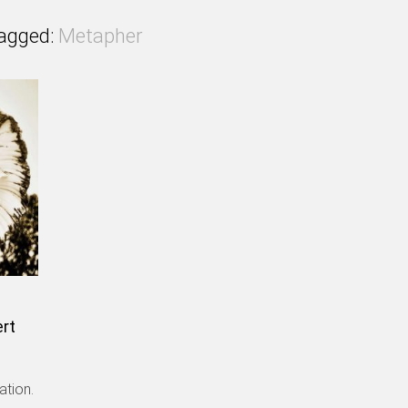
agged:
Metapher
rt
ation.