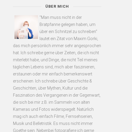
ÜBER MICH
"Man muss nicht in der
Bratpfanne gelegen haben, um
über ein Schnitzel zu schreiben"
lautet ein Zitat von Maxim Gorki,
das mich persönlich immer sehr angesprochen
hat. Ich schreibe gerne über Zeiten, die ich nicht
miterlebt habe, und Dinge, die nicht Teil meines
täglichen Lebens sind, mich aber faszinieren,
erstaunen oder mir einfach bemerkenswert
erscheinen. Ich schreibe über Geschichte &
Geschichten, über Mythen, Kultur und die
Faszination des Vergangenen in der Gegenwart,
die sich bei mir z.B. im Sammeln von alten
Kameras und Fotos widerspiegelt. Natürlich
mag ich auch einfach Filme, Fernsehserien,
Musik und Belletristik. Es muss nicht immer
Goethe sein. Nebenbei fotografiere ich gerne