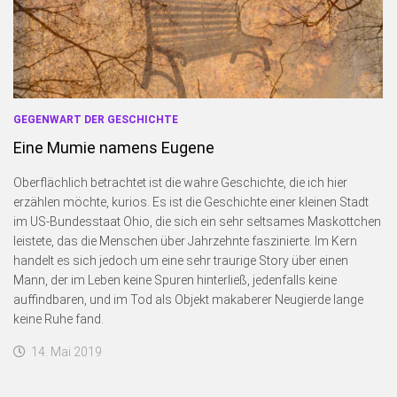
Blogserie: Unnützes Wissen
Blogserie: Spaß mit Wappen
Sonstiges
Blogserie: Nordsee 2016
GEGENWART DER GESCHICHTE
Blogserie: Rømø 2018
Eine Mumie namens Eugene
Archiv
Oberflächlich betrachtet ist die wahre Geschichte, die ich hier
Impressum
erzählen möchte, kurios. Es ist die Geschichte einer kleinen Stadt
Bildnachweise
im US-Bundesstaat Ohio, die sich ein sehr seltsames Maskottchen
leistete, das die Menschen über Jahrzehnte faszinierte. Im Kern
Datenschutzerklärung
handelt es sich jedoch um eine sehr traurige Story über einen
Schnellfinder
Mann, der im Leben keine Spuren hinterließ, jedenfalls keine
auffindbaren, und im Tod als Objekt makaberer Neugierde lange
keine Ruhe fand.
14. Mai 2019