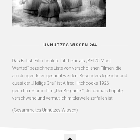
UNNÜTZES WISSEN 264
Das British Film Institute führt eine als „BFI 75 Most
Wanted“ bezeichnete Liste von verschollenen Filmen, die
am dringendsten gesucht werden. Besonders legendär und
quasi der „Heilige Gral“ ist Alfred Hitchcocks 1926
gedrehter Stummfilm „Der Bergadler“, der damals floppte,
verschwand und vermutlich mittlerweile zerfallen ist.
(
Gesammeltes Unnützes Wissen)