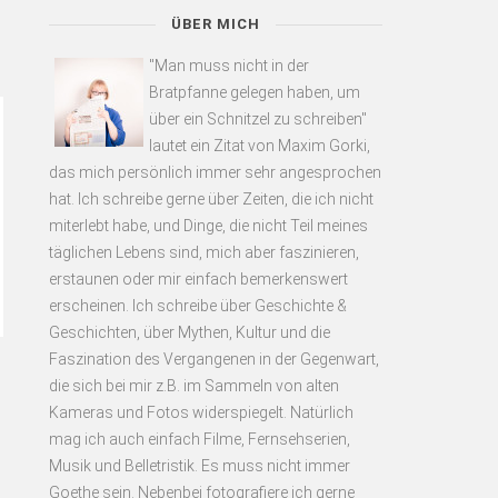
ÜBER MICH
"Man muss nicht in der
Bratpfanne gelegen haben, um
über ein Schnitzel zu schreiben"
lautet ein Zitat von Maxim Gorki,
das mich persönlich immer sehr angesprochen
hat. Ich schreibe gerne über Zeiten, die ich nicht
miterlebt habe, und Dinge, die nicht Teil meines
täglichen Lebens sind, mich aber faszinieren,
erstaunen oder mir einfach bemerkenswert
erscheinen. Ich schreibe über Geschichte &
Geschichten, über Mythen, Kultur und die
Faszination des Vergangenen in der Gegenwart,
die sich bei mir z.B. im Sammeln von alten
Kameras und Fotos widerspiegelt. Natürlich
mag ich auch einfach Filme, Fernsehserien,
Musik und Belletristik. Es muss nicht immer
Goethe sein. Nebenbei fotografiere ich gerne