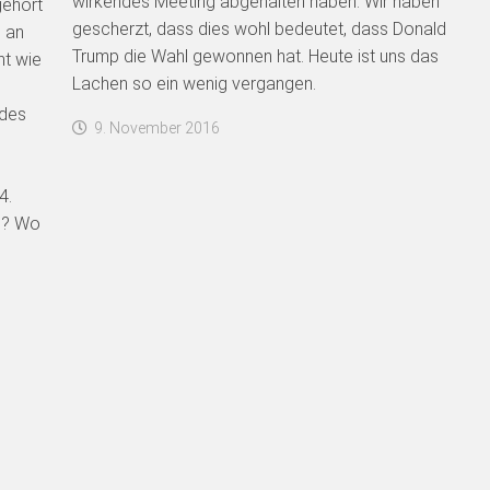
wirkendes Meeting abgehalten haben. Wir haben
gehört
gescherzt, dass dies wohl bedeutet, dass Donald
 an
Trump die Wahl gewonnen hat. Heute ist uns das
ht wie
Lachen so ein wenig vergangen.
ndes
9. November 2016
4.
e? Wo