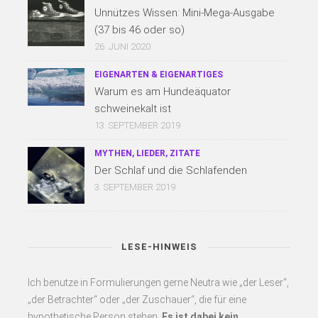
Unnützes Wissen: Mini-Mega-Ausgabe
(37 bis 46 oder so)
26. JUNI 2020
EIGENARTEN & EIGENARTIGES
Warum es am Hundeäquator
schweinekalt ist
13. SEPTEMBER 2019
MYTHEN, LIEDER, ZITATE
Der Schlaf und die Schlafenden
3. SEPTEMBER 2019
LESE-HINWEIS
Ich benutze in Formulierungen gerne Neutra wie „der Leser“,
„der Betrachter“ oder „der Zuschauer“, die für eine
hypothetische Person stehen.
Es
ist dabei kein