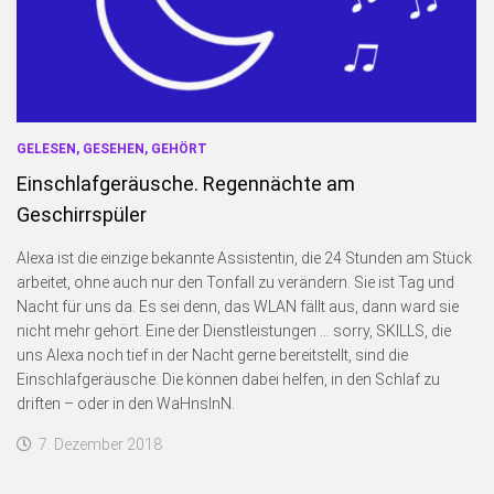
Blogserie: Unnützes Wissen
Blogserie: Spaß mit Wappen
Sonstiges
Blogserie: Nordsee 2016
GELESEN, GESEHEN, GEHÖRT
Blogserie: Rømø 2018
Einschlafgeräusche. Regennächte am
Archiv
Geschirrspüler
Impressum
Alexa ist die einzige bekannte Assistentin, die 24 Stunden am Stück
Bildnachweise
arbeitet, ohne auch nur den Tonfall zu verändern. Sie ist Tag und
Datenschutzerklärung
Nacht für uns da. Es sei denn, das WLAN fällt aus, dann ward sie
nicht mehr gehört. Eine der Dienstleistungen … sorry, SKILLS, die
Schnellfinder
uns Alexa noch tief in der Nacht gerne bereitstellt, sind die
Einschlafgeräusche. Die können dabei helfen, in den Schlaf zu
driften – oder in den WaHnsInN.
7. Dezember 2018