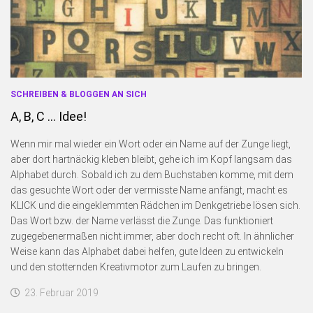
Blogserie: Unnützes Wissen
Blogserie: Spaß mit Wappen
Sonstiges
Blogserie: Nordsee 2016
SCHREIBEN & BLOGGEN AN SICH
Blogserie: Rømø 2018
A, B, C … Idee!
Archiv
Wenn mir mal wieder ein Wort oder ein Name auf der Zunge liegt,
Impressum
aber dort hartnäckig kleben bleibt, gehe ich im Kopf langsam das
Bildnachweise
Alphabet durch. Sobald ich zu dem Buchstaben komme, mit dem
das gesuchte Wort oder der vermisste Name anfängt, macht es
Datenschutzerklärung
KLICK und die eingeklemmten Rädchen im Denkgetriebe lösen sich.
Schnellfinder
Das Wort bzw. der Name verlässt die Zunge. Das funktioniert
zugegebenermaßen nicht immer, aber doch recht oft. In ähnlicher
Weise kann das Alphabet dabei helfen, gute Ideen zu entwickeln
und den stotternden Kreativmotor zum Laufen zu bringen.
23. Februar 2019