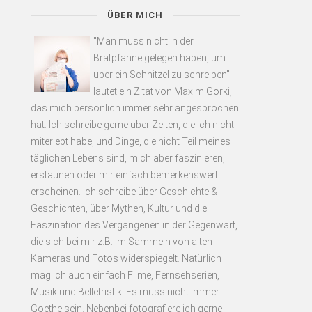
ÜBER MICH
"Man muss nicht in der
Bratpfanne gelegen haben, um
über ein Schnitzel zu schreiben"
lautet ein Zitat von Maxim Gorki,
das mich persönlich immer sehr angesprochen
hat. Ich schreibe gerne über Zeiten, die ich nicht
miterlebt habe, und Dinge, die nicht Teil meines
täglichen Lebens sind, mich aber faszinieren,
erstaunen oder mir einfach bemerkenswert
erscheinen. Ich schreibe über Geschichte &
Geschichten, über Mythen, Kultur und die
Faszination des Vergangenen in der Gegenwart,
die sich bei mir z.B. im Sammeln von alten
Kameras und Fotos widerspiegelt. Natürlich
mag ich auch einfach Filme, Fernsehserien,
Musik und Belletristik. Es muss nicht immer
Goethe sein. Nebenbei fotografiere ich gerne