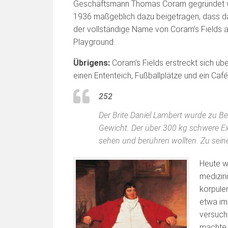
Geschäftsmann Thomas Coram gegründet w
1936 maßgeblich dazu beigetragen, dass da
der vollständige Name von Coram’s Fields
Playground.
Übrigens:
Coram’s Fields erstreckt sich üb
einen Ententeich, Fußballplätze und ein Café
252
Der Brite Daniel Lambert wurde zu B
Gewicht. Der über 300 kg schwere Ex
sehen und berühren wollten. Zu seine
Heute wi
medizini
korpule
etwa im
versucht
machte 