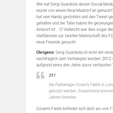
Wie hat Sergi Guardiola diesen Social-Medi
wurde von einem Real-Madrid-Fan gehackt? B
hat sein Handy gestohlen und den Tweet ge
gehalten und die Täter haben ihn gezwungen
Antwort ist … C! Vielleicht war dies sogar die
stattdessen zur zweiten Mannschaft des FC 
neue Freunde gesucht.
Übrigens:
Sergi Guardiola ist nicht der ein
nachträglich zum Verhängnis wurden. 2012 v
aufgrund eines drei Jahre zuvor verfassten
251
Die Parkanlage Coram’s Fields in Lo
genutzt werden. Erwachsene können C
Jahren betreten.
Coram’s Fields befindet sich dort, wo von 