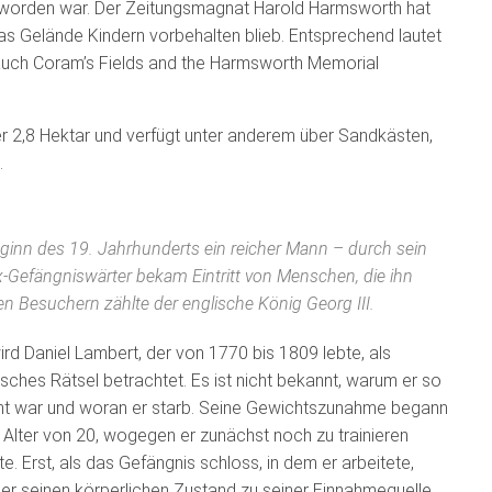
orden war. Der Zeitungsmagnat Harold Harmsworth hat
s Gelände Kindern vorbehalten blieb. Entsprechend lautet
 auch
Coram’s Fields and the Harmsworth Memorial
er 2,8 Hektar und verfügt unter anderem über Sandkästen,
.
eginn des 19. Jahrhunderts ein reicher Mann – durch sein
-Gefängniswärter bekam Eintritt von Menschen, die ihn
n Besuchern zählte der englische König Georg III.
rd Daniel Lambert, der von 1770 bis 1809 lebte, als
sches Rätsel betrachtet. Es ist nicht bekannt, warum er so
nt war und woran er starb. Seine Gewichtszunahme begann
 Alter von 20, wogegen er zunächst noch zu trainieren
e. Erst, als das Gefängnis schloss, in dem er arbeitete,
er seinen körperlichen Zustand zu seiner Einnahmequelle.