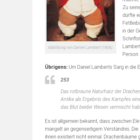
Zu sein
dürfte 
Fettleib
in der G
Schrift
Lambert
Abbildung von Daniel Lambert (1806).
Person.
Übrigens:
Um Daniel Lamberts Sarg in die 
253
Das rotbraune Naturharz der Drachen
Antike als Ergebnis des Kampfes eine
das Blut beider Wesen vermischt habe
Es ist allgemein bekannt, dass zwischen Ele
mangelt an gegenseitigem Verständnis. Die
ihnen existiert nicht einmal. Drachenbäume g