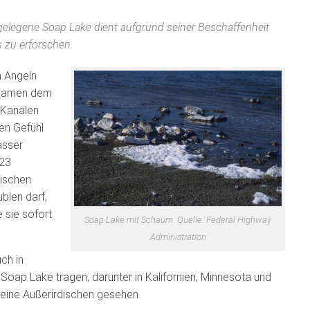
elegene Soap Lake dient aufgrund seiner Beschaffenheit
 zu erforschen.
m Angeln
 Namen dem
 Kanälen
gen Gefühl
asser
 23
mischen
blen darf,
 sie sofort
Soap Lake mit Schaum. Quelle: Federal Highway
Administration
ch in
oap Lake tragen, darunter in Kalifornien, Minnesota und
keine Außerirdischen gesehen.