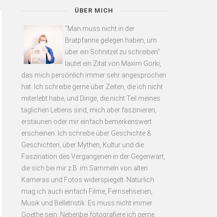
ÜBER MICH
"Man muss nicht in der
Bratpfanne gelegen haben, um
über ein Schnitzel zu schreiben"
lautet ein Zitat von Maxim Gorki,
das mich persönlich immer sehr angesprochen
hat. Ich schreibe gerne über Zeiten, die ich nicht
miterlebt habe, und Dinge, die nicht Teil meines
täglichen Lebens sind, mich aber faszinieren,
erstaunen oder mir einfach bemerkenswert
erscheinen. Ich schreibe über Geschichte &
Geschichten, über Mythen, Kultur und die
Faszination des Vergangenen in der Gegenwart,
die sich bei mir z.B. im Sammeln von alten
Kameras und Fotos widerspiegelt. Natürlich
mag ich auch einfach Filme, Fernsehserien,
Musik und Belletristik. Es muss nicht immer
Goethe sein. Nebenbei fotografiere ich gerne