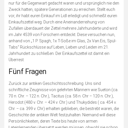
nur für die Gegenwart gedacht waren und ursprünglich nie den
Zweck hatten, spätere Generationen zu erreichen. Stellt euch
vor, ihr habt euren Einkauf im Lidl erledigt und schmeißt euren
Einkaufszettel weg. Durch eine Aneinanderreihung von
Zufällen überdauert der Zettel mehrere Jahrhunderte und wird
im Jahr 4539 von Forschern entdeckt. Diese versuchen nun,
anhand von „1 P. Spagh, 1x T-Soße im Glas, 2x Van.Eis, Spül-
Tabs“ Rückschlüsse auf Leben, Lieben und Leiden im 21.
Jahrhundert zu schließen. Der Einkaufszettel ist damit ein
Überrest.
Fünf Fragen
Zurück zur antiken Geschichtsschreibung. Uns sind
schriftliche Zeugnisse von gelehrten Männern wie Sueton (ca.
70 n. Chr. – 122 n. Chr.), Tacitus (ca. 58 n. Chr – 120 n. Chr.),
Herodot (480 v. Chr. – 424 v. Chr.) und Thukydides ( ca. 454 v.
Chr. – ca. 399 v. Chr) erhalten geblieben, die bestrebt waren, die
Geschichte der antiken Welt festzuhalten. Niemand will diese
Persönlichkeiten, deren Texte bis heute von armen
Lateinlernenden übersetzt werden müssen, obwohl sie schon