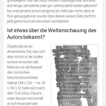
grundlegend: War der Autor wirklich Zeitzeuge oder wurde er
erst einige Jahrzehnte oder gar Jahrhunderte später geboren?
Nur weil jemand schon lange tot ist, heißt das nicht, dass er
früh genug geboren wurde. Über diesen weisen Satz dürft ihr
jetzt gerne noch ein bisschen nachdenken.
Ist etwas über die Weltanschauung des
Autors bekannt?
Objektivität ist ein
ehrenwertes Ziel, das sich
aber schon in der Antike
schwer erreichen ließ.
Nehmen wir als Beispiel
den römischen
Geschichtsschreiber
Sallust ( 86 v. Chr. – ca. 34
v. Chr.). Er hatte sich nach
dem Tod Julius Cäsars,
unter dessen Herrschaft
er sich finanziell sehr