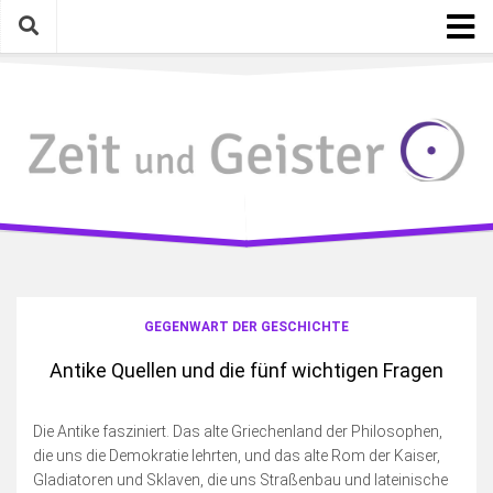
Skip
to
content
Startseite
Kategorien
Geschichte mit Gegenwart
Mythen, Lieder, Zitate
Gelesen, Gesehen, Gehört
Eigenarten & Eigenartiges
Photographica
GEGENWART DER GESCHICHTE
Meinungen, Gedanken, Ideen
Antike Quellen und die fünf wichtigen Fragen
Schreiben & Bloggen an sich
Fotosamstag
Die Antike fasziniert. Das alte Griechenland der Philosophen,
die uns die Demokratie lehrten, und das alte Rom der Kaiser,
Die wilde Kamera
Gladiatoren und Sklaven, die uns Straßenbau und lateinische