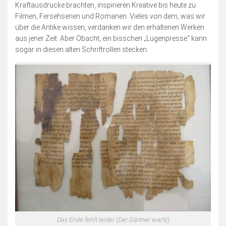
Blogserie: Unnützes Wissen
Kraftausdrücke brachten, inspirieren Kreative bis heute zu
Filmen, Fersehserien und Romanen. Vieles von dem, was wir
Blogserie: Spaß mit Wappen
über die Antike wissen, verdanken wir den erhaltenen Werken
Sonstiges
aus jener Zeit. Aber Obacht, ein bisschen „Lügenpresse“ kann
sogar in diesen alten Schriftrollen stecken.
Blogserie: Nordsee 2016
Blogserie: Rømø 2018
Archiv
Impressum
Bildnachweise
Datenschutzerklärung
Schnellfinder
Das Ende fehlt leider (Der Gärtner war’s!)