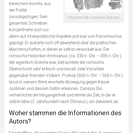
bereichern konnte, aus
der Politik
zurückgezogen. Sein
Fragment der Historiae Sallusts.
gesamtes Schreiben
konzentrierte sich vor
allem auf innenpolitische Aspekte und war von Pessimismus
geprägt. Er äußerte sich oft abwertend über die politischen
Machenschaften, in denen er selbst verwickelt war. Der
römische Historiker Ammianus (ca. 330 n. Chr. – 395 n. Chr.),
der eigentlich Grieche war, betrachtete die römische
Oberschicht sehr kritisch und besaß viele Vorurteile
gegenüber fremden Völkern. Prokop (500 n. Chr. – 560 n. Chr.)
lässt in seinem Werk eine tiefe Abneigung gegen Kaiser
Justinian und dessen Gattin erkennen. Cassius Dio
verherrlichte die Vergangenheit und lehnte die Zeit, in der er
selbst lebte (2. Jahrhundert nach Christus), als dekadent ab.
Woher stammen die Informationen des
Autors?
Eine knifflige, aber wichtige Frage. War der Autor Augenzeuge