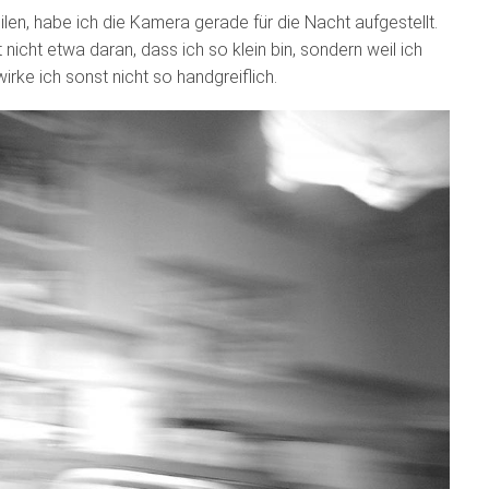
ilen, habe ich die Kamera gerade für die Nacht aufgestellt.
t nicht etwa daran, dass ich so klein bin, sondern weil ich
rke ich sonst nicht so handgreiflich.