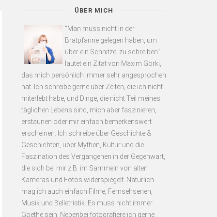
ÜBER MICH
"Man muss nicht in der
Bratpfanne gelegen haben, um
über ein Schnitzel zu schreiben"
lautet ein Zitat von Maxim Gorki,
das mich persönlich immer sehr angesprochen
hat. Ich schreibe gerne über Zeiten, die ich nicht
miterlebt habe, und Dinge, die nicht Teil meines
täglichen Lebens sind, mich aber faszinieren,
erstaunen oder mir einfach bemerkenswert
erscheinen. Ich schreibe über Geschichte &
Geschichten, über Mythen, Kultur und die
Faszination des Vergangenen in der Gegenwart,
die sich bei mir z.B. im Sammeln von alten
Kameras und Fotos widerspiegelt. Natürlich
mag ich auch einfach Filme, Fernsehserien,
Musik und Belletristik. Es muss nicht immer
Goethe sein. Nebenbei fotografiere ich gerne