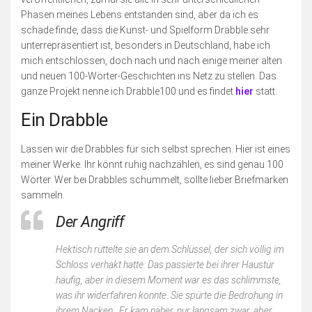
Phasen meines Lebens entstanden sind, aber da ich es
schade finde, dass die Kunst- und Spielform Drabble sehr
unterrepräsentiert ist, besonders in Deutschland, habe ich
mich entschlossen, doch nach und nach einige meiner alten
und neuen 100-Wörter-Geschichten ins Netz zu stellen. Das
ganze Projekt nenne ich Drabble100 und es findet
hier
statt.
Ein Drabble
Lassen wir die Drabbles für sich selbst sprechen. Hier ist eines
meiner Werke. Ihr könnt ruhig nachzählen, es sind genau 100
Wörter. Wer bei Drabbles schummelt, sollte lieber Briefmarken
sammeln.
Der Angriff
Hektisch rüttelte sie an dem Schlüssel, der sich völlig im
Schloss verhakt hatte. Das passierte bei ihrer Haustür
häufig, aber in diesem Moment war es das schlimmste,
was ihr widerfahren konnte. Sie spürte die Bedrohung in
ihrem Nacken. Er kam näher, nur langsam zwar, aber