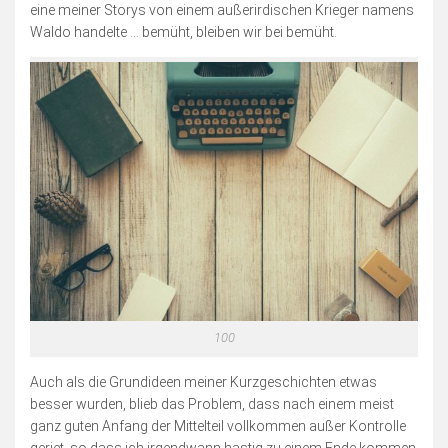
Blogserie: Unnützes Wissen
eine meiner Storys von einem außerirdischen Krieger namens
Waldo handelte … bemüht, bleiben wir bei bemüht.
Blogserie: Spaß mit Wappen
Sonstiges
Blogserie: Nordsee 2016
Blogserie: Rømø 2018
Archiv
Impressum
Bildnachweise
Datenschutzerklärung
Schnellfinder
100
Auch als die Grundideen meiner Kurzgeschichten etwas
besser wurden, blieb das Problem, dass nach einem meist
ganz guten Anfang der Mittelteil vollkommen außer Kontrolle
geriet, so dass ich irgendwann hastig zu einem Ende kommen