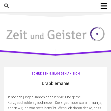
Skip
to
content
Startseite
Kategorien
Geschichte mit Gegenwart
Mythen, Lieder, Zitate
Gelesen, Gesehen, Gehört
Eigenarten & Eigenartiges
Photographica
SCHREIBEN & BLOGGEN AN SICH
Meinungen, Gedanken, Ideen
Drabblemanie
Schreiben & Bloggen an sich
Fotosamstag
In meinen jungen Jahren habe ich viel und gerne
Kurzgeschichten geschrieben. Die Ergebnisse waren … nun ja,
Die wilde Kamera
sagen wir, ich war stets bemüht. Wenn ich daran denke, dass