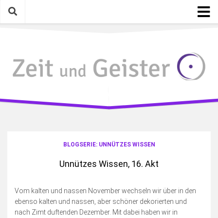
Skip
to
content
Startseite
Kategorien
Geschichte mit Gegenwart
Mythen, Lieder, Zitate
Gelesen, Gesehen, Gehört
Eigenarten & Eigenartiges
Photographica
BLOGSERIE: UNNÜTZES WISSEN
Meinungen, Gedanken, Ideen
Unnützes Wissen, 16. Akt
Schreiben & Bloggen an sich
Fotosamstag
Vom kalten und nassen November wechseln wir über in den
ebenso kalten und nassen, aber schöner dekorierten und
Die wilde Kamera
nach Zimt duftenden Dezember. Mit dabei haben wir in