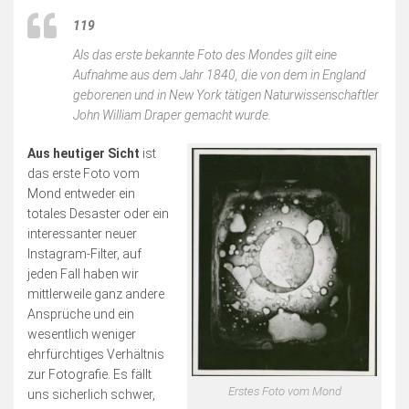
119
Als das erste bekannte Foto des Mondes gilt eine
Aufnahme aus dem Jahr 1840, die von dem in England
geborenen und in New York tätigen Naturwissenschaftler
John William Draper gemacht wurde.
Aus heutiger Sicht
ist
das erste Foto vom
Mond entweder ein
totales Desaster oder ein
interessanter neuer
Instagram-Filter, auf
jeden Fall haben wir
mittlerweile ganz andere
Ansprüche und ein
wesentlich weniger
ehrfürchtiges Verhältnis
zur Fotografie. Es fällt
Erstes Foto vom Mond
uns sicherlich schwer,