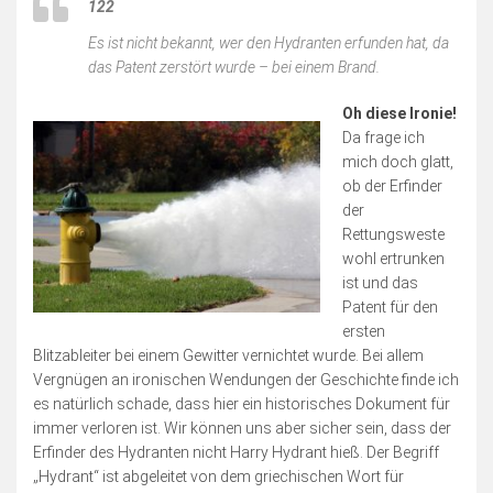
122
Es ist nicht bekannt, wer den Hydranten erfunden hat, da
das Patent zerstört wurde – bei einem Brand.
Oh diese Ironie!
Da frage ich
mich doch glatt,
ob der Erfinder
der
Rettungsweste
wohl ertrunken
ist und das
Patent für den
ersten
Blitzableiter bei einem Gewitter vernichtet wurde. Bei allem
Vergnügen an ironischen Wendungen der Geschichte finde ich
es natürlich schade, dass hier ein historisches Dokument für
immer verloren ist. Wir können uns aber sicher sein, dass der
Erfinder des Hydranten nicht Harry Hydrant hieß. Der Begriff
„Hydrant“ ist abgeleitet von dem griechischen Wort für