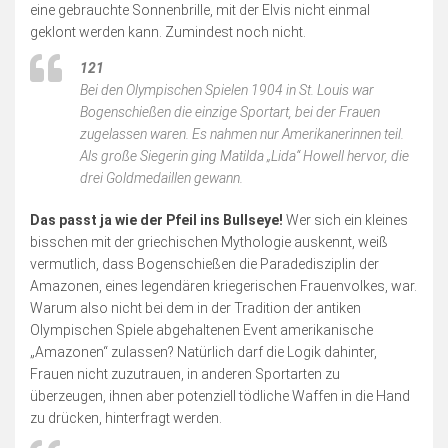
eine gebrauchte Sonnenbrille, mit der Elvis nicht einmal
geklont werden kann. Zumindest noch nicht.
121
Bei den Olympischen Spielen 1904 in St. Louis war
Bogenschießen die einzige Sportart, bei der Frauen
zugelassen waren. Es nahmen nur Amerikanerinnen teil.
Als große Siegerin ging Matilda „Lida“ Howell hervor, die
drei Goldmedaillen gewann.
Das passt ja wie der Pfeil ins Bullseye!
Wer sich ein kleines
bisschen mit der griechischen Mythologie auskennt, weiß
vermutlich, dass Bogenschießen die Paradedisziplin der
Amazonen, eines legendären kriegerischen Frauenvolkes, war.
Warum also nicht bei dem in der Tradition der antiken
Olympischen Spiele abgehaltenen Event amerikanische
„Amazonen“ zulassen? Natürlich darf die Logik dahinter,
Frauen nicht zuzutrauen, in anderen Sportarten zu
überzeugen, ihnen aber potenziell tödliche Waffen in die Hand
zu drücken, hinterfragt werden.