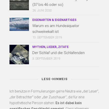
(37 bis 46 oder so)
26. JUNI 2020
EIGENARTEN & EIGENARTIGES
Warum es am Hundeäquator
schweinekalt ist
13. SEPTEMBER 2019
MYTHEN, LIEDER, ZITATE
Der Schlaf und die Schlafenden
3. SEPTEMBER 2019
LESE-HINWEIS
Ich benutze in Formulierungen gerne Neutra wie „der Leser“,
„der Betrachter“ oder „der Zuschauer“, die für eine
hypothetische Person stehen.
Es
ist dabei kein
spezifisches Geschlecht gemeint.
Ganz allgemein