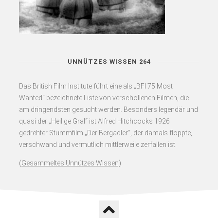
UNNÜTZES WISSEN 264
Das British Film Institute führt eine als „BFI 75 Most
Wanted“ bezeichnete Liste von verschollenen Filmen, die
am dringendsten gesucht werden. Besonders legendär und
quasi der „Heilige Gral“ ist Alfred Hitchcocks 1926
gedrehter Stummfilm „Der Bergadler“, der damals floppte,
verschwand und vermutlich mittlerweile zerfallen ist.
(
Gesammeltes Unnützes Wissen)