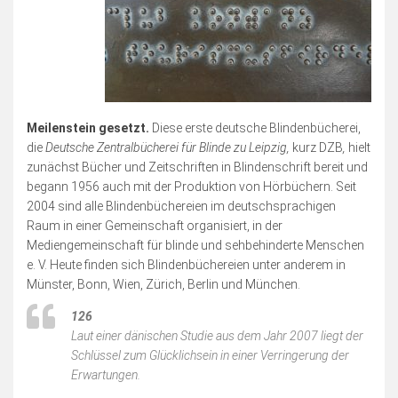
Meilenstein gesetzt.
Diese erste deutsche Blindenbücherei,
die
Deutsche Zentralbücherei für Blinde zu Leipzig,
kurz DZB
,
hielt
zunächst Bücher und Zeitschriften in Blindenschrift bereit und
begann 1956 auch mit der Produktion von Hörbüchern. Seit
2004 sind alle Blindenbüchereien im deutschsprachigen
Raum in einer Gemeinschaft organisiert, in der
Mediengemeinschaft für blinde und sehbehinderte Menschen
e. V.
Heute finden sich Blindenbüchereien unter anderem in
Münster, Bonn, Wien, Zürich, Berlin und München.
126
Laut einer dänischen Studie aus dem Jahr 2007 liegt der
Schlüssel zum Glücklichsein in einer Verringerung der
Erwartungen.