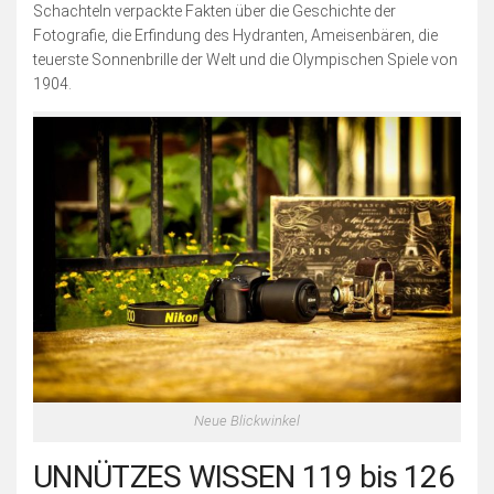
Blogserie: Unnützes Wissen
Schachteln verpackte Fakten über die Geschichte der
Fotografie, die Erfindung des Hydranten, Ameisenbären, die
Blogserie: Spaß mit Wappen
teuerste Sonnenbrille der Welt und die Olympischen Spiele von
Sonstiges
1904.
Blogserie: Nordsee 2016
Blogserie: Rømø 2018
Archiv
Impressum
Bildnachweise
Datenschutzerklärung
Schnellfinder
Neue Blickwinkel
UNNÜTZES WISSEN 119 bis 126