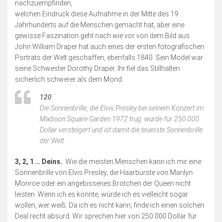
nachzuempfinden,
welchen Eindruck diese Aufnahme in der Mitte des 19.
Jahrhunderts auf die Menschen gemacht hat, aber eine
gewisse Faszination geht nach wie vor von dem Bild aus.
John William Draper hat auch eines der ersten fotografischen
Porträts der Welt geschaffen, ebenfalls 1840. Sein Model war
seine Schwester Dorothy Draper. Ihr fiel das Stillhalten
sicherlich schwerer als dem Mond.
120
Die Sonnenbrille, die Elvis Presley bei seinem Konzert im
Madison Square Garden 1972 trug, wurde für 250.000
Dollar versteigert und ist damit die teuerste Sonnenbrille
der Welt.
3, 2, 1 … Deins.
Wie die meisten Menschen kann ich mir eine
Sonnenbrille von Elvis Presley, die Haarbürste von Marilyn
Monroe oder ein angebissenes Brötchen der Queen nicht
leisten. Wenn ich es könnte, würde ich es vielleicht sogar
wollen, wer weiß. Da ich es nicht kann, finde ich einen solchen
Deal recht absurd. Wir sprechen hier von 250.000 Dollar für