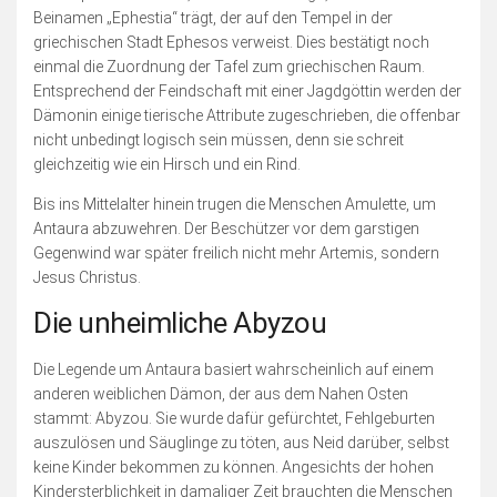
Beinamen „Ephestia“ trägt, der auf den Tempel in der
griechischen Stadt Ephesos verweist. Dies bestätigt noch
einmal die Zuordnung der Tafel zum griechischen Raum.
Entsprechend der Feindschaft mit einer Jagdgöttin werden der
Dämonin einige tierische Attribute zugeschrieben, die offenbar
nicht unbedingt logisch sein müssen, denn sie schreit
gleichzeitig wie ein Hirsch und ein Rind.
Bis ins Mittelalter hinein trugen die Menschen Amulette, um
Antaura abzuwehren. Der Beschützer vor dem garstigen
Gegenwind war später freilich nicht mehr Artemis, sondern
Jesus Christus.
Die unheimliche Abyzou
Die Legende um Antaura basiert wahrscheinlich auf einem
anderen weiblichen Dämon, der aus dem Nahen Osten
stammt: Abyzou. Sie wurde dafür gefürchtet, Fehlgeburten
auszulösen und Säuglinge zu töten, aus Neid darüber, selbst
keine Kinder bekommen zu können. Angesichts der hohen
Kindersterblichkeit in damaliger Zeit brauchten die Menschen