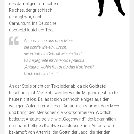
des damaligen römischen
Reiches, der griechisch
geprägt war, nach
Carnuntum. Ins Deutsche
übersetzt lautet der Text:
Antaura stieg aus dem Meer,
sie schrie wie ein Hirsch,
sie erhob ein Gebrüll wie ein Rind.
Es begegnete ihr Artemis Ephestia:
„Antaura, wohin führst du das Kopfweh?
Doch nicht in die ….“
An der Stelle bricht der Text leider ab, da die Goldtafel
beschädigt ist. Vielleicht werden wir die Migräne deshalb bis
heute nicht los. Es lässt sich dennoch einiges aus den
wenigen Zeilen interpretieren: Antaura entstammt dem Meer
und bringt den Menschen die Kopfschmerzen. Wörtlich
bedeutet Antaura so viel wie „Gegenwind“, der bekanntlich
durchaus heftiges Kopfweh auslösen kann. Antaura wird
bekämpft von Artemis, der Göttin der Jagd, die hier den