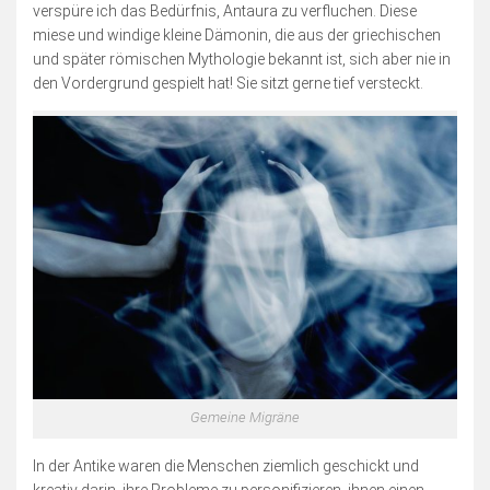
Blogserie: Unnützes Wissen
verspüre ich das Bedürfnis, Antaura zu verfluchen. Diese
miese und windige kleine Dämonin, die aus der griechischen
Blogserie: Spaß mit Wappen
und später römischen Mythologie bekannt ist, sich aber nie in
Sonstiges
den Vordergrund gespielt hat! Sie sitzt gerne tief versteckt.
Blogserie: Nordsee 2016
Blogserie: Rømø 2018
Archiv
Impressum
Bildnachweise
Datenschutzerklärung
Schnellfinder
Gemeine Migräne
In der Antike waren die Menschen ziemlich geschickt und
kreativ darin, ihre Probleme zu personifizieren, ihnen einen