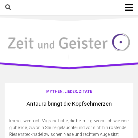
Skip
to
content
Startseite
Kategorien
Geschichte mit Gegenwart
Mythen, Lieder, Zitate
Gelesen, Gesehen, Gehört
Eigenarten & Eigenartiges
Photographica
MYTHEN, LIEDER, ZITATE
Meinungen, Gedanken, Ideen
Antaura bringt die Kopfschmerzen
Schreiben & Bloggen an sich
Fotosamstag
Immer, wenn ich Migräne habe, die bei mir gewöhnlich wie eine
glühende, zuvor in Säure getauchte und vor sich hin rostende
Die wilde Kamera
Riesenstecknadel zwischen Nase und rechtem Auge sitzt,