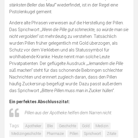
stärksten Beller das Maul“
wiederfindet, ist in der Regel eine
Pistolenkugel gemeint.
Andere alte Phrasen verweisen auf die Herstellung der Pillen.
Das Sprichwort „
Wenn die Pille gut schmeckte, so würde man sie
nicht vergolden“
ist mehrdeutig zu verstehen. Tatsächlich
wurden Pillen früher gelegentlich mit Gold überzogen, als
Schutz vor dem Verkleben und als Statussymbol für
wohlhabende Kranke. Heute nennt man solche Leute
Privatpatienten. Der geflügelte Ausdruck „
Jemandem die Pille
süß machen“
steht für das schonende Beibringen schlechter
Nachrichten und erinnert zugleich daran, dass den Pillen
häufig Zuckersirup beigefügt wurde. Dazu passt außerdem
das Sprichwort „
Bittere Pillen muss man in Zucker hüllen“
.
Ein perfektes Abschlusszitat:
Pillen aus der Apotheke helfen dem Narren nicht.
Tags:
Apotheker
Blei
Geschichte
Gold
Medizin
Medizingeschichte
Pharmazie
Pillen
Sprichwort
Zitate