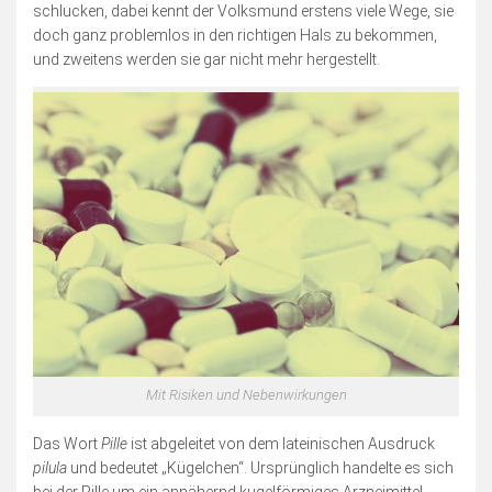
Blogserie: Unnützes Wissen
schlucken, dabei kennt der Volksmund erstens viele Wege, sie
doch ganz problemlos in den richtigen Hals zu bekommen,
Blogserie: Spaß mit Wappen
und zweitens werden sie gar nicht mehr hergestellt.
Sonstiges
Blogserie: Nordsee 2016
Blogserie: Rømø 2018
Archiv
Impressum
Bildnachweise
Datenschutzerklärung
Schnellfinder
Mit Risiken und Nebenwirkungen
Das Wort
Pille
ist abgeleitet von dem lateinischen Ausdruck
pilula
und bedeutet „Kügelchen“. Ursprünglich handelte es sich
bei der Pille um ein annähernd kugelförmiges Arzneimittel,