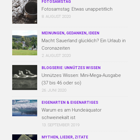
FOTOSAMSTAG
Fotosamstag: Etwas unappetitlich
8. AUGUST 2020
MEINUNGEN, GEDANKEN, IDEEN
Macht Sauerland glücklich? Ein Urlaub in
Coronazeiten
2. AUGUST 2020
BLOGSERIE: UNNÜTZES WISSEN
Unnützes Wissen: Mini-Mega-Ausgabe
(37 bis 46 oder so)
26. JUNI 2020
EIGENARTEN & EIGENARTIGES
Warum es am Hundeäquator
schweinekalt ist
13. SEPTEMBER 2019
MYTHEN, LIEDER, ZITATE