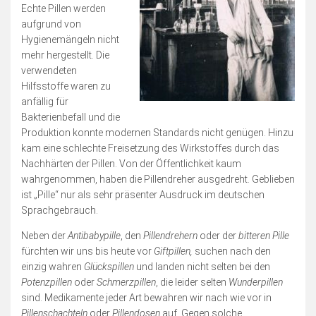
Echte Pillen werden
aufgrund von
Hygienemängeln nicht
mehr hergestellt. Die
verwendeten
Hilfsstoffe waren zu
anfällig für
Bakterienbefall und die
Produktion konnte modernen Standards nicht genügen. Hinzu
kam eine schlechte Freisetzung des Wirkstoffes durch das
Nachhärten der Pillen. Von der Öffentlichkeit kaum
wahrgenommen, haben die Pillendreher ausgedreht. Geblieben
ist „Pille“ nur als sehr präsenter Ausdruck im deutschen
Sprachgebrauch.
Neben der
Antibabypille
, den
Pillendrehern
oder der
bitteren Pille
fürchten wir uns bis heute vor
Giftpillen,
suchen nach den
einzig wahren
Glückspillen
und landen nicht selten bei den
Potenzpillen
oder
Schmerzpillen
, die leider selten
Wunderpillen
sind. Medikamente jeder Art bewahren wir nach wie vor in
Pillenschachteln
oder
Pillendosen
auf. Gegen solche