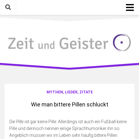
Skip
to
content
Startseite
Kategorien
Geschichte mit Gegenwart
Mythen, Lieder, Zitate
Gelesen, Gesehen, Gehört
Eigenarten & Eigenartiges
Photographica
MYTHEN, LIEDER, ZITATE
Meinungen, Gedanken, Ideen
Wie man bittere Pillen schluckt
Schreiben & Bloggen an sich
Fotosamstag
Die Pille
ist gar keine Pille. Allerdings ist auch ein Fußball keine
Pille und dennoch nennen einige Sprachhumoriker ihn so.
Die wilde Kamera
Angeblich müssen wir im Leben sehr häufig bittere Pillen