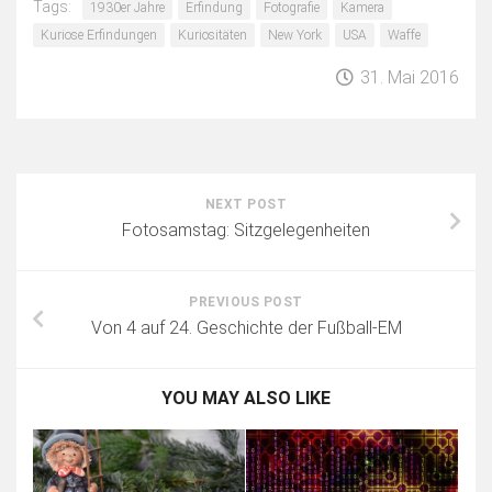
Tags:
1930er Jahre
Erfindung
Fotografie
Kamera
Kuriose Erfindungen
Kuriositäten
New York
USA
Waffe
31. Mai 2016
NEXT POST
Fotosamstag: Sitzgelegenheiten
PREVIOUS POST
Von 4 auf 24. Geschichte der Fußball-EM
YOU MAY ALSO LIKE