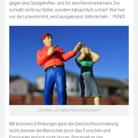
Blogserie: Unnützes Wissen
gegen eine Spiegelreflex- und für eine Revolverkamera. Die
schießt nicht nur Bilder, sondern tatsächlich scharf. Wer hier
Blogserie: Spaß mit Wappen
vor die Linse kommt, wird ausgeknipst. Bitte lächeln … PENG!
Sonstiges
Blogserie: Nordsee 2016
Blogserie: Rømø 2018
Archiv
Impressum
Bildnachweise
Datenschutzerklärung
Schnellfinder
„Oh Nein, ich habe Willy erschossen!“
Mit kuriosen Erfindungen geizt die Geschichtsschreibung
nicht, können die Menschen doch das Forschen und
Entwickeln einfach nicht lassen. Prinzipiell ist das