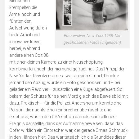
Menschen
krempelten die
Ärmel hoch und
führten den
Aufschwung durch
harte Arbeit und
Fotorevolver, New York 1938. Mit
innovative Ideen
geschossenen Fotos (ungeladen)
herbei, während
andere einen Colt 38
mit einer kleinen Kamera zu einer Neuschöpfung
kombinierten, nach der niemand gefragt hat. Das Prinzip der
New Yorker Revolverkamera war an sich simpel: Drückte
jemand den Abzug, wurde ein Foto geschossen und – bei
geladenem Revolver – zusätzlich eine Kugel abgefeuert. So
bekam der Schütze für seinen Mord gleich das Beweisbild mit
dazu. Praktisch – für die Polizei. Andersherum konnte eine
Person, die nachts einen Einbrecher überraschte und
erschoss, was in den USA schon damals kein seltenes
Ereignis darstellte, dank der Aufnahme beweisen, dass das
Opfer wirklich ein Einbrecher war, der gerade Omas Schmuck
in den Händen hielt. Das war tatsächlich die Grundidee dieser