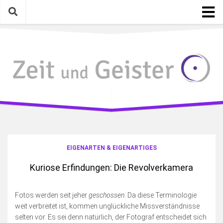
Skip
to
content
Startseite
Kategorien
Geschichte mit Gegenwart
Mythen, Lieder, Zitate
Gelesen, Gesehen, Gehört
Eigenarten & Eigenartiges
Photographica
EIGENARTEN & EIGENARTIGES
Meinungen, Gedanken, Ideen
Kuriose Erfindungen: Die Revolverkamera
Schreiben & Bloggen an sich
Fotosamstag
Fotos werden seit jeher
geschossen
. Da diese Terminologie
weit verbreitet ist, kommen unglückliche Missverständnisse
Die wilde Kamera
selten vor. Es sei denn natürlich, der Fotograf entscheidet sich