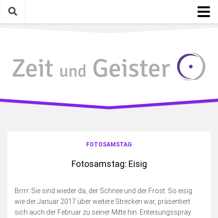
Skip
to
content
Startseite
Kategorien
Geschichte mit Gegenwart
Mythen, Lieder, Zitate
Gelesen, Gesehen, Gehört
Eigenarten & Eigenartiges
Photographica
FOTOSAMSTAG
Meinungen, Gedanken, Ideen
Fotosamstag: Eisig
Schreiben & Bloggen an sich
Fotosamstag
Brrrr. Sie sind wieder da, der Schnee und der Frost. So eisig
wie der Januar 2017 über weitere Strecken war, präsentiert
Die wilde Kamera
sich auch der Februar zu seiner Mitte hin. Enteisungsspray