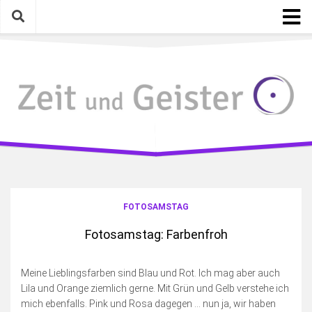
Skip
to
content
Startseite
Kategorien
Geschichte mit Gegenwart
Mythen, Lieder, Zitate
Gelesen, Gesehen, Gehört
Eigenarten & Eigenartiges
Photographica
FOTOSAMSTAG
Meinungen, Gedanken, Ideen
Fotosamstag: Farbenfroh
Schreiben & Bloggen an sich
Fotosamstag
Meine Lieblingsfarben sind Blau und Rot. Ich mag aber auch
Lila und Orange ziemlich gerne. Mit Grün und Gelb verstehe ich
Die wilde Kamera
mich ebenfalls. Pink und Rosa dagegen … nun ja, wir haben