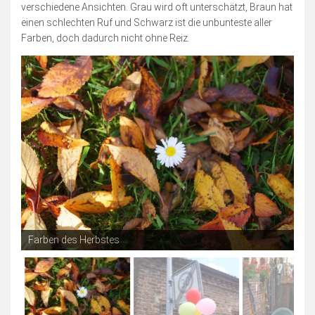
Blogserie: Unnützes Wissen
verschiedene Ansichten. Grau wird oft unterschätzt, Braun hat
einen schlechten Ruf und Schwarz ist die unbunteste aller
Blogserie: Spaß mit Wappen
Farben, doch dadurch nicht ohne Reiz.
Sonstiges
Blogserie: Nordsee 2016
Blogserie: Rømø 2018
Archiv
Impressum
Bildnachweise
Datenschutzerklärung
Schnellfinder
Farben des Herbstes